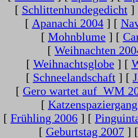
[
Schlittenhundegedicht
]
[
Apanachi 2004
]
[
Nav
[
Mohnblume
]
[
Ca
[
Weihnachten 200
[
Weihnachtsglobe
]
[
W
[
Schneelandschaft
]
[
J
[
Gero wartet auf WM 2
[
Katzenspaziergang
[
Frühling 2006
]
[
Pinguint
[
Geburtstag 2007
]