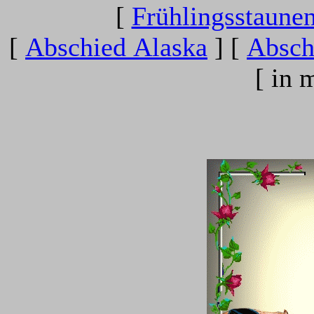
[
Frühlingsstaune
[
Abschied Alaska
]
[
Absch
[ in 