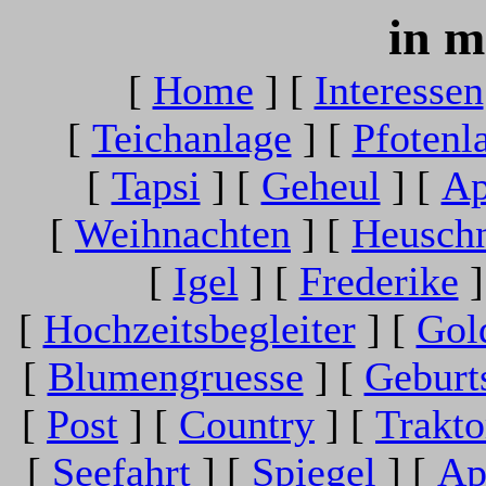
in 
[
Home
]
[
Interessen
[
Teichanlage
]
[
Pfotenl
[
Tapsi
]
[
Geheul
]
[
Ap
[
Weihnachten
]
[
Heuschn
[
Igel
]
[
Frederike
]
[
Hochzeitsbegleiter
]
[
Gol
[
Blumengruesse
]
[
Geburt
[
Post
]
[
Country
]
[
Trakto
[
Seefahrt
]
[
Spiegel
]
[
Ap